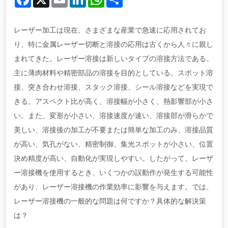
レーザー加工は現在、さまざまな産業で急速に応用されてお
り、特に金属レーザー切断と溶接の応用は古くから人々に親し
まれてきた。レーザー溶接は新しいタイプの溶接方法である。
主に薄肉材料や精密部品の溶接を目的としている。スポット溶
接、突き合わせ溶接、スタック溶接、シール溶接などを実現で
きる。アスペクト比が高く、溶接幅が小さく、熱影響部が小さ
い。また、変形が小さい、溶接速度が速い、溶接部が滑らかで
美しい、溶接後の加工が不要または簡単な加工のみ、溶接品質
が高い、気孔がない、精密制御、集光スポットが小さい、位置
決め精度が高い、自動化が実現しやすい。したがって、レーザ
ー溶接機を使用するとき、いくつかの誤動作が発生する可能性
があり、レーザー溶接機の作業効率に影響を与えます。では、
レーザー溶接機の一般的な問題は何ですか？具体的な解決策
は？