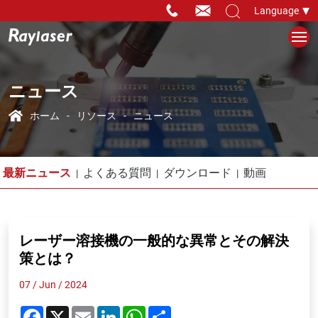
Language
ニュース
ホーム
リソース
ニュース
最新ニュース
よくある質問
ダウンロード
動画
レーザー溶接機の一般的な異常とその解決
策とは？
07 / Jun / 2024
Facebook
X
Email
LinkedIn
WhatsApp
Share