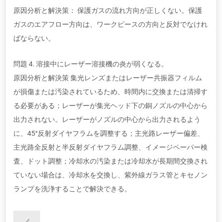
原因分析と解決策： 保護ガスの流れ方向が正しくない。保護
ガスのエアフロー方向は、ワークピースの方向と反対でなけれ
ばならない。
問題 4. 溶接中にレーザー溶接機の炎が弱くなる。
原因分析と解決策 集光レンズまたはレーザー共振器フィルム
が損傷または汚染されているため、時間内に交換または清掃す
る必要がある；レーザーが集光ヘッド下の銅ノズルの中心から
出力されない。レーザーがノズルの中心から出力されるよう
に、45°反射ダイヤフラムを調整する；主光路レーザー偏差、
主光路全反射と半反射ダイヤフラム調整、イメージペーパー検
査、ドット調整；冷却水の汚染または冷却水が長期間交換され
ていない場合は、冷却水を交換し、紫外線ガラス管とキセノン
ランプを洗浄することで解決できる。