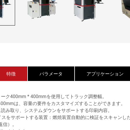
特徴
パラメータ
アプリケーション
ク400mm * 400mmを使用してトラック調整幅。
~400mmは、容量の要件をカスタマイズすることができます。
ス読み取り、システムダウンをサポートする印刷内容。
フェイスをサポートする装置：燃焼装置自動的に検証をスキャン
返信）。