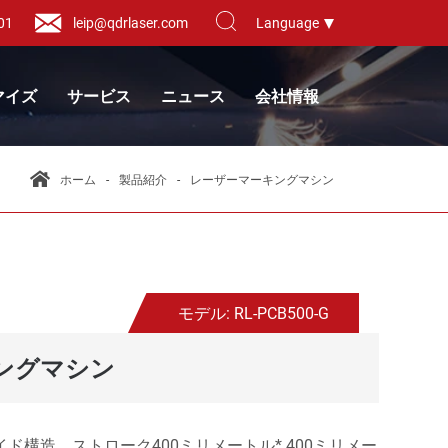
01
leip@qdrlaser.com
Language
マイズ
サービス
ニュース
会社情報
ホーム
製品紹介
レーザーマーキングマシン
モデル: RL-PCB500-G
キングマシン
構造、ストローク400ミリメートル* 400ミリメー