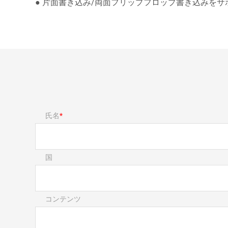
● 片面書き込み/両面フリップフロップ書き込みをサ
氏名
国
コンテンツ