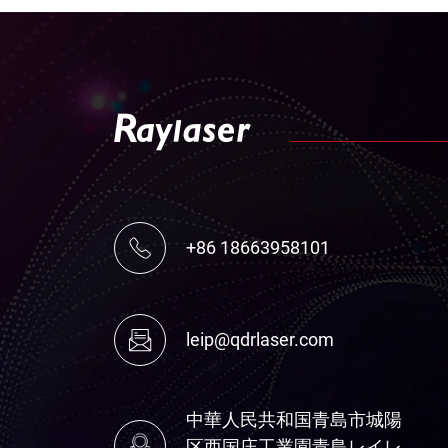
+86 18663958101
leip@qdrlaser.com
中華人民共和国青島市城陽
区西国庄工業園青島レイレ