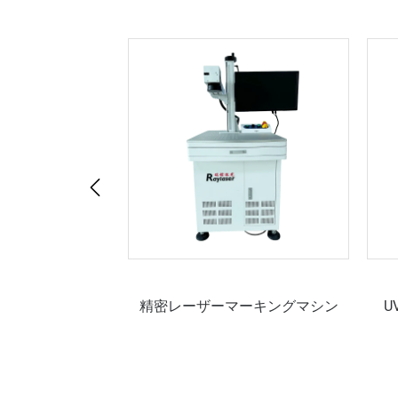
キングマシン
精密レーザーマーキングマシン
U